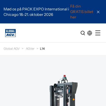
Få din
Mød os på PACK EXPO International i
GRATIS billet
Chicago 18.-21. oktober 2026
her
Global AGV
AGVer
L14