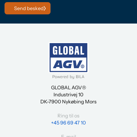
Send besked
GLOBAL AGV®
Industrivej 10
DK-7900 Nykøbing Mors
Ring til os
+45 96 69 47 10
E-mail