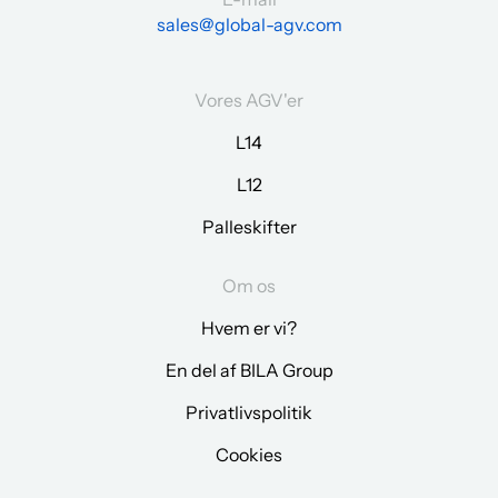
sales@global-agv.com
Vores AGV'er
L14
L12
Palleskifter
Om os
Hvem er vi?
En del af BILA Group
Privatlivspolitik
Cookies