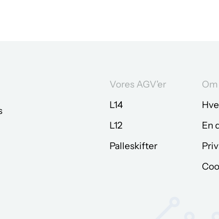
Vores AGV'er
Om 
L14
Hve
s
L12
En 
Palleskifter
Priv
Coo