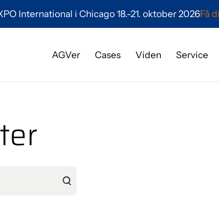
O International i Chicago 18.-21. oktober 2026
Få d
AGVer
Cases
Viden
Service
Hvem er vi?
Karriere
ter
Mød os her
Nyheder