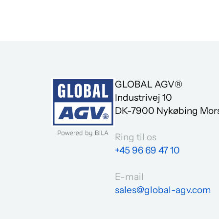
og praktisk know-how.
GLOBAL AGV®
Industrivej 10
DK-7900 Nykøbing Mor
Ring til os
+45 96 69 47 10
E-mail
sales@global-agv.com