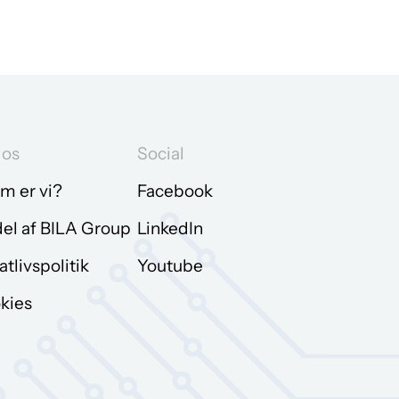
os
Social
m er vi?
Facebook
del af BILA Group
LinkedIn
atlivspolitik
Youtube
kies