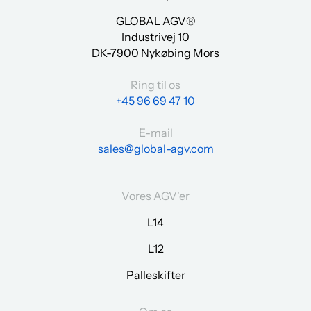
GLOBAL AGV®
Industrivej 10
DK-7900 Nykøbing Mors
Ring til os
+45 96 69 47 10
E-mail
sales@global-agv.com
Vores AGV'er
L14
L12
Palleskifter