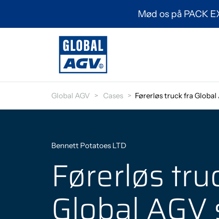
Mød os på PACK EXP
Førerløse
Global AGV
Cases
Førerløs truck fra Globa
trucks til
innovative
Bennett Potatoes LTD
virksomheder
Førerløs tru
Global AGV 
Global AGV er en del af BILA A/S,
som har mere end 30 års erfaring