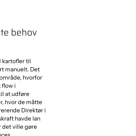
bte behov
artofler til
ørt manuelt. Det
e område, hvorfor
flow i
l at udføre
, hvor de måtte
erende Direktør i
kraft havde Ian
det ville gøre
oces.