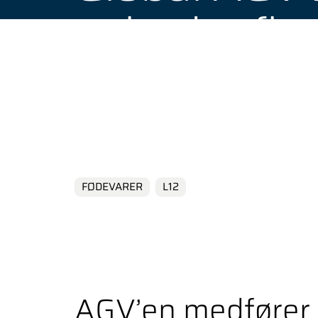
og praktisk know-how.
et bedre fl
Bennett Pot
LTD
FØDEVARER
L12
AGV’en medfører 