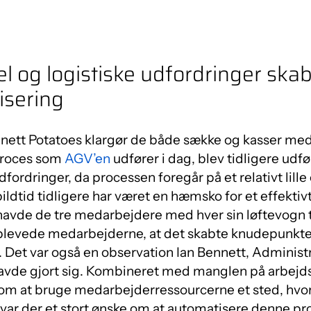
 og logistiske udfordringer ska
isering
nnett Potatoes klargør de både sække og kasser med k
 proces som
AGV’en
udfører i dag, blev tidligere udf
dfordringer, da processen foregår på et relativt lill
ldtid tidligere har været en hæmsko for et effektivt 
havde de tre medarbejdere med hver sin løftevogn ti
plevede medarbejderne, at det skabte knudepunkter
 Det var også en observation Ian Bennett, Administr
avde gjort sig. Kombineret med manglen på arbejds
om at bruge medarbejderressourcerne et sted, hvor 
var der et stort ønske om at automatisere denne pr