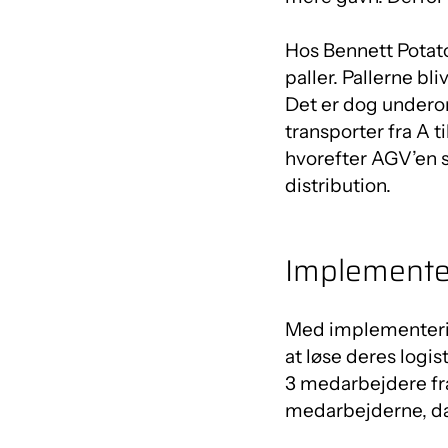
Hos Bennett Potat
paller. Pallerne b
Det er dog underor
transporter fra A t
hvorefter AGV’en stå
distribution.
Implementer
Med implementerin
at løse deres logis
3 medarbejdere fra
medarbejderne, da 