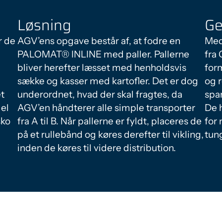
Løsning
Ge
r de
AGV’ens opgave består af, at fodre en
Med
PALOMAT® INLINE med paller. Pallerne
fra
bliver herefter læsset med henholdsvis
form
sække og kasser med kartofler. Det er dog
og 
et
underordnet, hvad der skal fragtes, da
spa
gel
AGV’en håndterer alle simple transporter
De 
sko
fra A til B. Når pallerne er fyldt, placeres de
for
på et rullebånd og køres derefter til vikling,
tun
inden de køres til videre distribution.