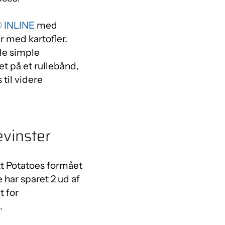
 INLINE
med
r med kartofler.
le simple
et på et rullebånd,
 til videre
vinster
t Potatoes formået
 har sparet 2 ud af
t for
.