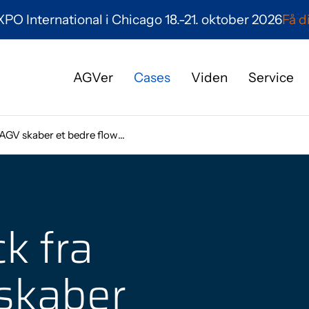
O International i Chicago 18.-21. oktober 2026
Få d
AGVer
Cases
Viden
Service
Hvem er vi?
l AGV skaber et bedre flow…
Karriere
Mød os her
ck fra
Nyheder
skaber