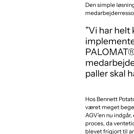
Den simple løsning 
medarbejderressour
”Vi har helt
implementer
PALOMAT®. 
medarbejder
paller skal 
Hos Bennett Potatoe
været meget begejs
AGV’en nu indgår, 
proces, da ventetid
blevet frigjort til