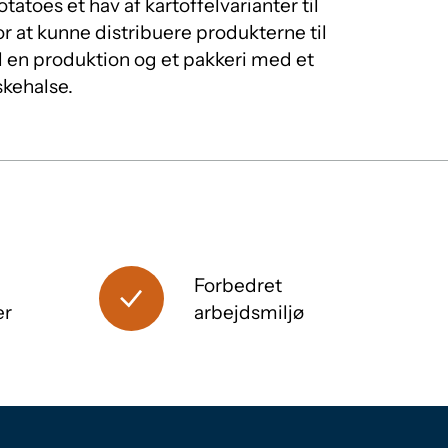
tatoes et hav af kartoffelvarianter til
or at kunne distribuere produkterne til
 til en produktion og et pakkeri med et
skehalse.
Forbedret
er
arbejdsmiljø