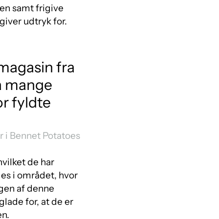
ten samt frigive
giver udtryk for.
magasin fra
så mange
r fyldte
r i Bennet Potatoes
vilket de har
es i området, hvor
ngen af denne
lade for, at de er
en.