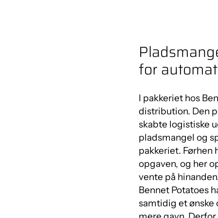
Pladsmangel
for automat
I pakkeriet hos Be
distribution. Den
skabte logistiske u
pladsmangel og spi
pakkeriet. Førhen 
opgaven, og her o
vente på hinanden.
Bennet Potatoes h
samtidig et ønske 
mere gavn. Derfor 