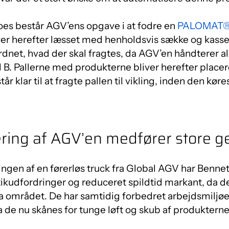
oes består AGV’ens opgave i at fodre en
PALOMAT®
liver herefter læsset med henholdsvis sække og kasse
dnet, hvad der skal fragtes, da AGV’en håndterer al
il B. Pallerne med produkterne bliver herefter placer
r klar til at fragte pallen til vikling, inden den køres
ing af AGV’en medfører store ge
gen af en førerløs truck fra Global AGV har Bennet
tikudfordringer og reduceret spildtid markant, da de
 området. De har samtidig forbedret arbejdsmiljøe
de nu skånes for tunge løft og skub af produkterne