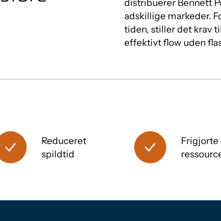
distribuerer Bennett Po
adskillige markeder. F
tiden, stiller det krav
effektivt flow uden fla
Reduceret
Frigjorte
spildtid
ressourc