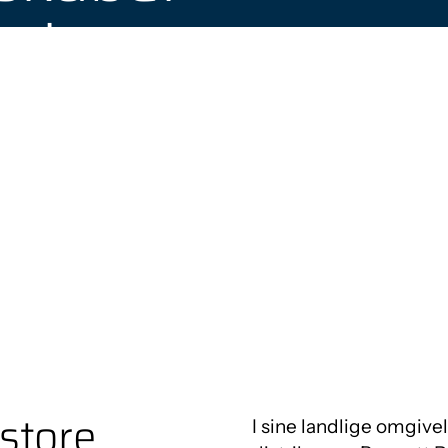
ow hos
atoes
store
I sine landlige omgive