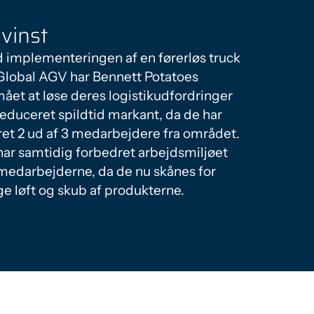
vinst
 implementeringen af en førerløs truck
 Global AGV har Bennett Potatoes
ået at løse deres logistikudfordringer
reduceret spildtid markant, da de har
ret 2 ud af 3 medarbejdere fra området.
har samtidig forbedret arbejdsmiljøet
 medarbejderne, da de nu skånes for
ge løft og skub af produkterne.