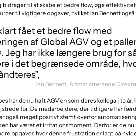
bidrager til at skabe et bedre flow, øge effektivite
cer til vigtigere opgaver, hvilket Ian Bennett også 
 klart fået et bedre flow med
ingen af Global AGV og et palle
Jeg har ikke længere brug for 
e i det begrænsede område, hvo
håndteres”,
Ian Bennett, Administrerende Direktø
s har de nu haft AGV’en som deres kollega i to år, h
trede for. De medarbejdere, der tidligere har færd
er også meget positivt stemt overfor automatiseri
en har været et irritationsmoment. Derfor er de nu g
 andre opgaver, hvor denne frustration er lagt på hyld